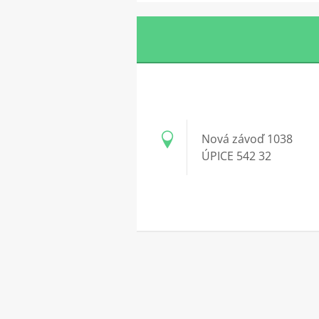
Nová závoď 1038
ÚPICE 542 32