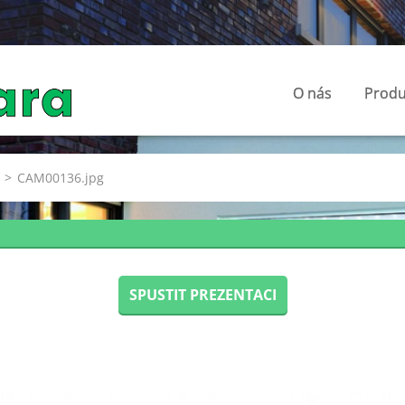
O nás
Produ
>
CAM00136.jpg
SPUSTIT PREZENTACI