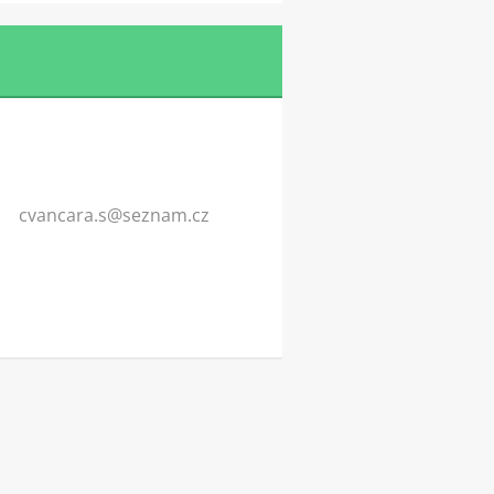
cvancara
.s@sezna
m.cz